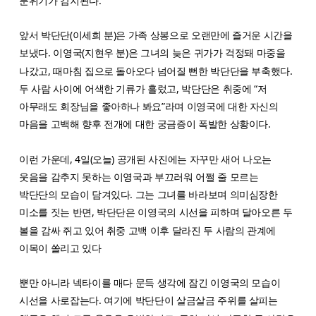
분위기가 감지된다.
앞서 박단단(이세희 분)은 가족 상봉으로 오랜만에 즐거운 시간을
보냈다. 이영국(지현우 분)은 그녀의 늦은 귀가가 걱정돼 마중을
나갔고, 때마침 집으로 돌아오다 넘어질 뻔한 박단단을 부축했다.
두 사람 사이에 어색한 기류가 흘렀고, 박단단은 취중에 “저
아무래도 회장님을 좋아하나 봐요”라며 이영국에 대한 자신의
마음을 고백해 향후 전개에 대한 궁금증이 폭발한 상황이다.
이런 가운데, 4일(오늘) 공개된 사진에는 자꾸만 새어 나오는
웃음을 감추지 못하는 이영국과 부끄러워 어쩔 줄 모르는
박단단의 모습이 담겨있다. 그는 그녀를 바라보며 의미심장한
미소를 짓는 반면, 박단단은 이영국의 시선을 피하며 달아오른 두
볼을 감싸 쥐고 있어 취중 고백 이후 달라진 두 사람의 관계에
이목이 쏠리고 있다
뿐만 아니라 넥타이를 매다 문득 생각에 잠긴 이영국의 모습이
시선을 사로잡는다. 여기에 박단단이 살금살금 주위를 살피는