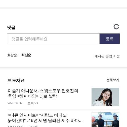
전체보기
보도자료
이슬기 아나운서, 스윗소로우 인호진의
후임 <해피타임> DJ로 발탁
2026.08.06
조회 53
<다큐 인사이트> “사람도 바다도
늙어간다”...16년 세월 달라진 제주 바다,
해녀들의 기록