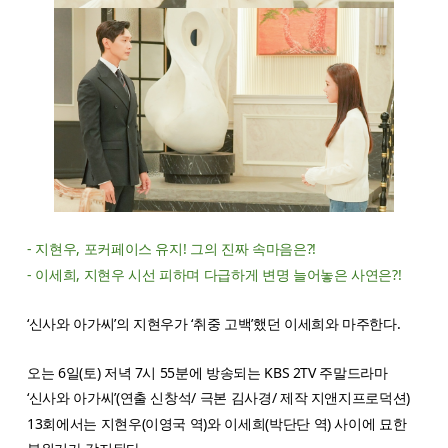
- 지현우, 포커페이스 유지! 그의 진짜 속마음은?!
- 이세희, 지현우 시선 피하며 다급하게 변명 늘어놓은 사연은?!
‘신사와 아가씨’의 지현우가 ‘취중 고백’했던 이세희와 마주한다.
오는 6일(토) 저녁 7시 55분에 방송되는 KBS 2TV 주말드라마
‘신사와 아가씨’(연출 신창석/ 극본 김사경/ 제작 지앤지프로덕션)
13회에서는 지현우(이영국 역)와 이세희(박단단 역) 사이에 묘한