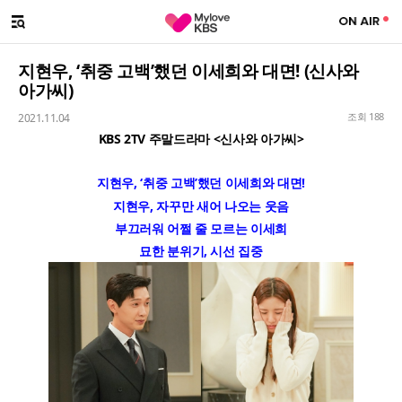
SNS 대표계정
Facebook 대표계정
Youtube 대표계정
Instgram 대표계정
Twitter 대표계정
메뉴 열기
해시태그
지현우, ‘취중 고백’했던 이세희와 대면! (신사와
아가씨)
조회 188
2021.11.04
KBS 2TV 주말드라마 <신사와 아가씨>
지현우, ‘취중 고백’했던 이세희와 대면!
지현우, 자꾸만 새어 나오는 웃음
부끄러워 어쩔 줄 모르는 이세희
묘한 분위기, 시선 집중