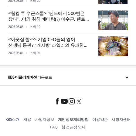
2026.08.06
조회 20
<웰컴 투 수근스쿨> “텐트에서 500번은
잤다”...야외 취침 베테랑(?) 이수근, 텐트
설치 중 굴욕?!
2026.08.06
조회 19
<이웃집 찰스> 기업 CEO들의 영어
선생님 등판?! ’캐서방‘ 라일리의 유쾌한
이중생활
2026.08.04
조회 94
KBS 어플리케이션
다운로드
KBS소개
채용
사업자정보
개인정보처리방침
이용약관
시청자센터
FAQ
웹 접근성 안내