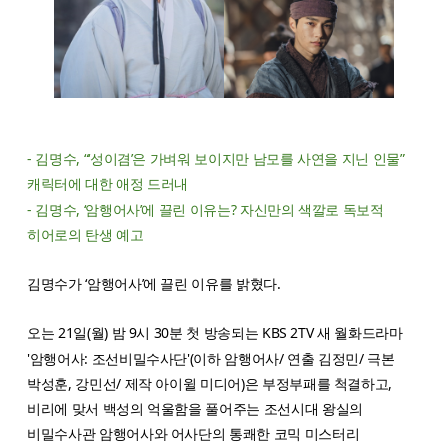
- 김명수, “‘성이겸’은 가벼워 보이지만 남모를 사연을 지닌 인물”
캐릭터에 대한 애정 드러내
- 김명수, ‘암행어사’에 끌린 이유는? 자신만의 색깔로 독보적
히어로의 탄생 예고
김명수가 ‘암행어사’에 끌린 이유를 밝혔다.
오는 21일(월) 밤 9시 30분 첫 방송되는 KBS 2TV 새 월화드라마
'암행어사: 조선비밀수사단'(이하 암행어사/ 연출 김정민/ 극본
박성훈, 강민선/ 제작 아이윌 미디어)은 부정부패를 척결하고,
비리에 맞서 백성의 억울함을 풀어주는 조선시대 왕실의
비밀수사관 암행어사와 어사단의 통쾌한 코믹 미스터리