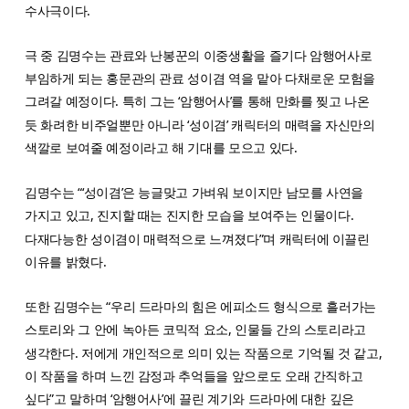
수사극이다.
극 중 김명수는 관료와 난봉꾼의 이중생활을 즐기다 암행어사로
부임하게 되는 홍문관의 관료 성이겸 역을 맡아 다채로운 모험을
그려갈 예정이다. 특히 그는 ‘암행어사’를 통해 만화를 찢고 나온
듯 화려한 비주얼뿐만 아니라 ‘성이겸’ 캐릭터의 매력을 자신만의
색깔로 보여줄 예정이라고 해 기대를 모으고 있다.
김명수는 “‘성이겸’은 능글맞고 가벼워 보이지만 남모를 사연을
가지고 있고, 진지할 때는 진지한 모습을 보여주는 인물이다.
다재다능한 성이겸이 매력적으로 느껴졌다”며 캐릭터에 이끌린
이유를 밝혔다.
또한 김명수는 “우리 드라마의 힘은 에피소드 형식으로 흘러가는
스토리와 그 안에 녹아든 코믹적 요소, 인물들 간의 스토리라고
생각한다. 저에게 개인적으로 의미 있는 작품으로 기억될 것 같고,
이 작품을 하며 느낀 감정과 추억들을 앞으로도 오래 간직하고
싶다”고 말하며 ‘암행어사’에 끌린 계기와 드라마에 대한 깊은