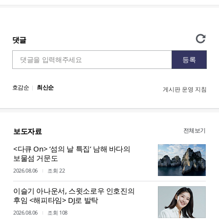
전체보기
보도자료
<다큐 On> ‘섬의 날 특집’ 남해 바다의
보물섬 거문도
2026.08.06
조회 22
이슬기 아나운서, 스윗소로우 인호진의
후임 <해피타임> DJ로 발탁
2026.08.06
조회 108