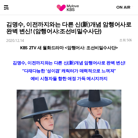
SNS 대표계정
Facebook 대표계정
Youtube 대표계정
Instgram 대표계정
Twitter 대표계정
메뉴 열기
해시태그
김명수, 이전까지와는 다른 신(新)개념 암행어사로
완벽 변신! (암행어사:조선비밀수사단)
조회 506
2020.12.14
KBS 2TV 새 월화드라마 <암행어사: 조선비밀수사단>
김명수, 이전까지와는 다른 신(新)개념 암행어사로 완벽 변신!
“다재다능한 ‘성이겸’ 캐릭터가 매력적으로 느껴져”
예비 시청자들 향한 애정 가득 메시지까지