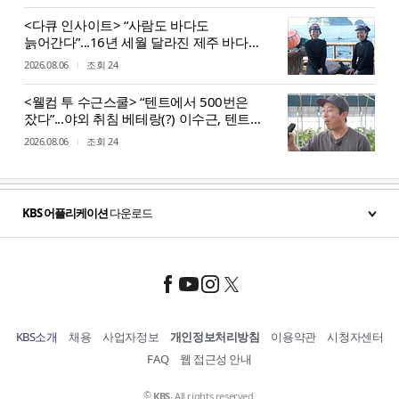
<다큐 인사이트> “사람도 바다도
늙어간다”...16년 세월 달라진 제주 바다,
해녀들의 기록
2026.08.06
조회 24
<웰컴 투 수근스쿨> “텐트에서 500번은
잤다”...야외 취침 베테랑(?) 이수근, 텐트
설치 중 굴욕?!
2026.08.06
조회 24
KBS 어플리케이션
다운로드
KBS소개
채용
사업자정보
개인정보처리방침
이용약관
시청자센터
FAQ
웹 접근성 안내
©
.
KBS
All rights reserved.