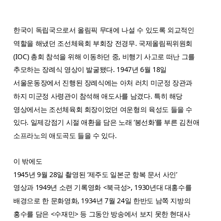
한국이 독립국으로서 올림픽 무대에 나설 수 있도록 외교적인
역할을 해냈던 조선체육회 부회장 전경무. 국제올림픽위원회
(IOC) 총회 참석을 위해 이동하던 중, 비행기 사고로 떠난 그를
추모하는 장례식 영상이 발굴됐다. 1947년 6월 18일
서울운동장에서 진행된 장례식에는 아처 러치 미군정 장관과
하지 미군정 사령관이 참석해 애도사를 남겼다. 특히 해당
영상에서는 조선체육회 회장이었던 여운형의 육성도 들을 수
있다. 일제강점기 시절 애환을 담은 노래 ‘봉선화’를 부른 김천애
소프라노의 애도곡도 들을 수 있다.
이 밖에도
1945년 9월 28일 촬영된 ‘제주도 일본군 항복 문서 사인’
영상과
1949년 소련 기록영화 <북극성>, 1930년대 대홍수를
배경으로 한 문화영화,
1934년 7월 24일 한반도 남쪽 지방의
홍수를 담은 <수재민> 등
그동안 방송에서 보지 못한 현대사