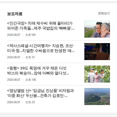
전체보기
보도자료
<인간극장> 치매 제수씨 위해 울타리가
되어준 가족들...제주 국밥집의 ‘빠삐용’
영자와 순업
2026.08.07
조회 581
<역사스페셜-시간여행자> 지승현, 조선·
미국·청...치열한 수싸움으로 탄생한 ‘쇄국’
조선의 첫 근대 외교전 시기 조명
2026.08.07
조회 37
<동행> 39도 폭염에 겨우 채운 다섯
박스의 복숭아...장애 아빠와 열다섯
서현이네
2026.08.07
조회 185
<영상앨범 산> ‘임금님 진상품’ 비자림과
‘이중 화산’ 두산봉...건축가 김호민·
사진작가 최경진이 만난 제주
2026.08.07
조회 29