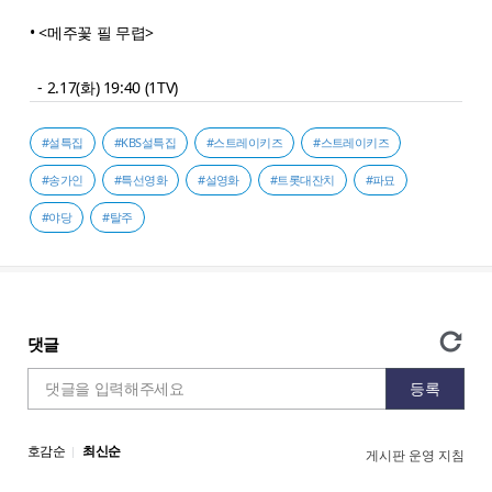
• <메주꽃 필 무렵>
- 2.17(화) 19:40 (1TV)
#설특집
#KBS설특집
#스트레이키즈
#스트레이키즈
#송가인
#특선영화
#설영화
#트롯대잔치
#파묘
#야당
#탈주