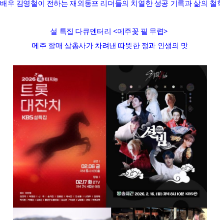
배우 김영철이 전하는 재외동포 리더들의 치열한 성공 기록과 삶의 철
설 특집 다큐멘터리 <메주꽃 필 무렵>
메주 할매 삼총사가 차려낸 따뜻한 정과 인생의 맛