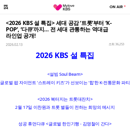
SNS 대표계정
Facebook 대표계정
Youtube 대표계정
Instgram 대표계정
Twitter 대표계정
메뉴 열기
해시태그
<2026 KBS 설 특집> 세대 공감 ‘트롯’부터 ‘K-
POP’, ‘다큐’까지… 전 세대 관통하는 역대급
라인업 공개!
조회 36,253
2026.02.13
2026 KBS 설 특집
<설빔 Soul Beam>
글로벌 팝 자이언트 ‘스트레이 키즈’가 선보이는 ‘힙’한 K-전통문화 파티
<2026 복터지는 트롯대잔치>
2월 17일 이찬원과 트롯 별들이 전하는 희망의 메시지
성공 휴먼다큐 <글로벌 한인기행 - 김영철이 간다>